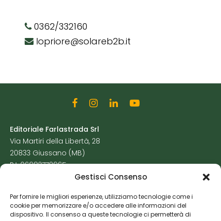
0362/332160
lopriore@solareb2b.it
Editoriale Farlastrada Srl
Via Martiri della Libertà, 28
20833 Giussano (MB)
P.I. 06982770965
Gestisci Consenso
Privacy Policy
Per fornire le migliori esperienze, utilizziamo tecnologie come i
Cookie Policy
cookie per memorizzare e/o accedere alle informazioni del
Risorse Aggiuntive
dispositivo. Il consenso a queste tecnologie ci permetterà di