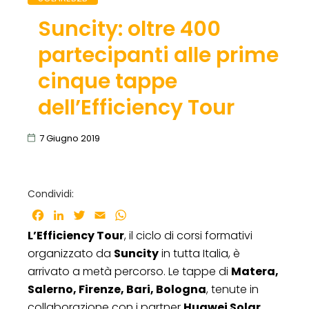
Suncity: oltre 400
partecipanti alle prime
cinque tappe
dell’Efficiency Tour
7 Giugno 2019
Condividi:
Facebook
LinkedIn
Twitter
Email
WhatsApp
L’Efficiency Tour
, il ciclo di corsi formativi
organizzato da
Suncity
in tutta Italia, è
arrivato a metà percorso. Le tappe di
Matera,
Salerno, Firenze, Bari, Bologna
, tenute in
Da sinistra: Elena Anechiforesei e
collaborazione con i partner
Huawei Solar,