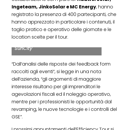
Luigi Stamerra di SunCity, Giovanni
Ingeteam, JinkoSolar e MC Energy
, hanno
Canzano e Cristina Xu di Huawei,
registrato la presenza di 400 partecipanti, che
Claudio Conti di MC Energy e
hanno apprezzato in particolare i contenuti, il
Andrea Giarolo di Jinko, Francesca
taglio pratico e operativo delle giornate e le
Barbieri di Suncity, Fabrizio Seghetti
location scelte per il tour.
di Ingeteam e Pietro Pitingolo di
SunCity
“Dall’analisi delle risposte dei feedback form
raccolti agli eventi”, si legge in una nota
dell’azienda, “gli argomenti di maggiore
interesse risultano per gli imprenditori le
agevolazioni fiscali ed il noleggio operativo,
mentre per i professionisti le opportunità dal
revamping, le nuove tecnologie e i controlli del
GSE”.
I prossimi appuntamenti dell’Efficiency Tour si