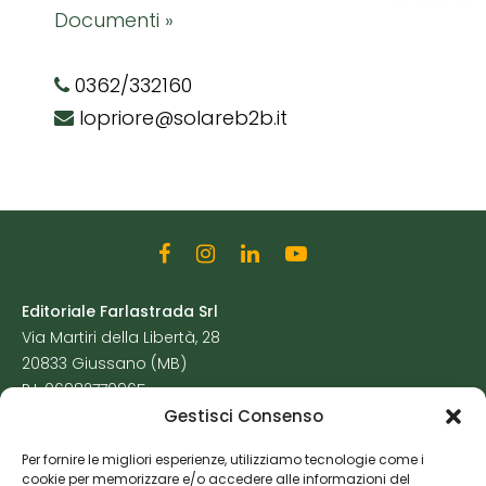
Documenti »
0362/332160
lopriore@solareb2b.it
Editoriale Farlastrada Srl
Via Martiri della Libertà, 28
20833 Giussano (MB)
P.I. 06982770965
Gestisci Consenso
Privacy Policy
Per fornire le migliori esperienze, utilizziamo tecnologie come i
Cookie Policy
cookie per memorizzare e/o accedere alle informazioni del