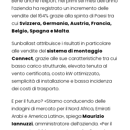
Bene anche l’export: nei primi sei mesi dell’anno
l’azienda ha registrato un incremento delle
vendite del 164% grazie alla spinta di Paesi tra
cui
Svizzera, Germania, Austria, Francia,
Belgio, Spagna e Malta
.
Sunballast attribuisce i risultati in particolare
alle vendite del
sistema di montaggio
Connect
, grazie alle sue caratteristiche tra cui
basso carico strutturale, elevata tenuta al
vento certificata, costo kW ottimizzato,
semplicità di installazione e bassa incidenza
dei costi di trasporto.
E per il futuro? «Stiamo conducendo delle
indagini di mercato per il Nord Africa, Emirati
Arabi e America Latina», spiega
Maurizio
Iannuzzi
, amministratore dell’azienda. «Per il