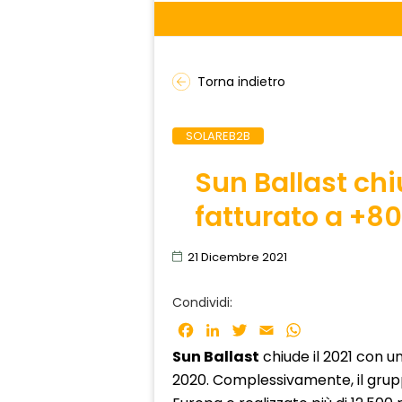
Torna indietro
SOLAREB2B
Sun Ballast chi
fatturato a +8
21 Dicembre 2021
Condividi:
Facebook
LinkedIn
Twitter
Email
WhatsApp
Sun Ballast
chiude il 2021 con 
2020. Complessivamente, il grupp