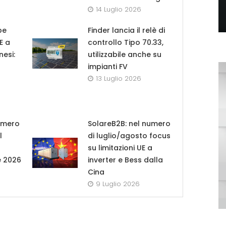
14 Luglio 2026
pe
Finder lancia il relè di
UE a
controllo Tipo 70.33,
nesi:
utilizzabile anche su
impianti FV
13 Luglio 2026
umero
SolareB2B: nel numero
l
di luglio/agosto focus
su limitazioni UE a
e 2026
inverter e Bess dalla
Cina
9 Luglio 2026