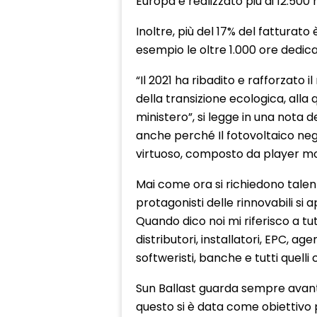
Europa e realizzato più di 12.500 
Inoltre, più del 17% del fatturato
esempio le oltre 1.000 ore dedic
“Il 2021 ha ribadito e rafforzato 
della transizione ecologica, alla
ministero”, si legge in una nota d
anche perché Il fotovoltaico negl
virtuoso, composto da player mot
Mai come ora si richiedono talent
protagonisti delle rinnovabili si
Quando dico noi mi riferisco a tutti 
distributori, installatori, EPC, age
softweristi, banche e tutti quelli
Sun Ballast guarda sempre avanti 
questo si è data come obiettivo pr