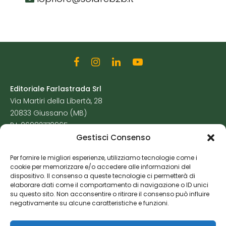
Editoriale Farlastrada Srl
Via Martiri della Libertà, 28
20833 Giussano (MB)
P.I. 06982770965
Gestisci Consenso
Privacy Policy
Per fornire le migliori esperienze, utilizziamo tecnologie come i
Cookie Policy
cookie per memorizzare e/o accedere alle informazioni del
Risorse Aggiuntive
dispositivo. Il consenso a queste tecnologie ci permetterà di
elaborare dati come il comportamento di navigazione o ID unici
su questo sito. Non acconsentire o ritirare il consenso può influire
negativamente su alcune caratteristiche e funzioni.