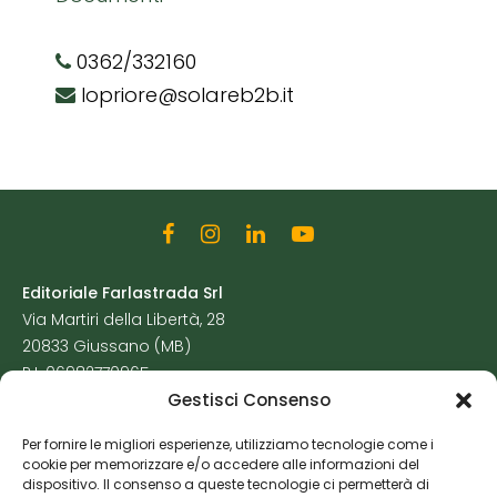
0362/332160
lopriore@solareb2b.it
Editoriale Farlastrada Srl
Via Martiri della Libertà, 28
20833 Giussano (MB)
P.I. 06982770965
Gestisci Consenso
Privacy Policy
Per fornire le migliori esperienze, utilizziamo tecnologie come i
Cookie Policy
cookie per memorizzare e/o accedere alle informazioni del
Risorse Aggiuntive
dispositivo. Il consenso a queste tecnologie ci permetterà di