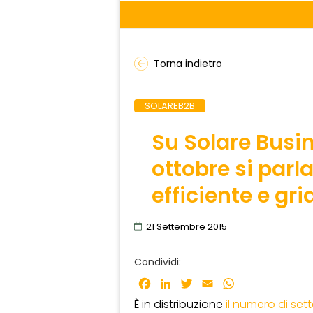
Torna indietro
SOLAREB2B
Su Solare Busi
ottobre si parl
efficiente e gri
21 Settembre 2015
Condividi:
Facebook
LinkedIn
Twitter
Email
WhatsApp
È in distribuzione
il numero di se