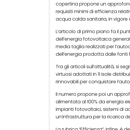
copertina propone un approfondi
requisiti minimi di efficienza rela
acqua calda sanitaria, in vigore d
L’articolo di primo piano fa il pun
dell’energia fotovoltaica generat
media taglia realizzati per l’au
dell’energia prodotta dalle fonti fo
Tra gli articoli sull’attualità, si 
virtuosi adottati in 11 isole distr
rinnovabili per conquistare l’aut
Il numero propone poi un approfo
alimentata al 100% da energia ele
impianti fotovoltaici, sistemi di 
un’infrastruttura per la ricarica dei
La rubrica “Efficienza”, infine, è