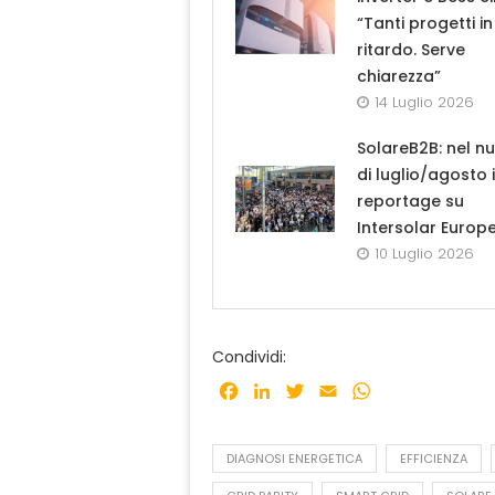
“Tanti progetti in
ritardo. Serve
chiarezza”
14 Luglio 2026
SolareB2B: nel n
di luglio/agosto i
reportage su
Intersolar Europ
10 Luglio 2026
Condividi:
Facebook
LinkedIn
Twitter
Email
WhatsApp
DIAGNOSI ENERGETICA
EFFICIENZA