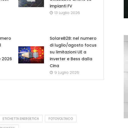
impianti FV
13 Luglio 2026
umero
SolareB2B: nel numero
l
di luglio/agosto focus
su limitazioni UE a
e 2026
inverter e Bess dalla
Cina
9 Luglio 2026
ETICHETTA ENERGETICA
FOTOVOLTAICO