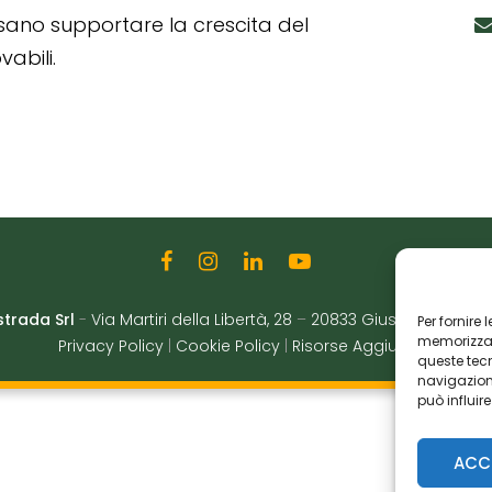
ssano supportare la crescita del
abili.
strada Srl
-
Via Martiri della Libertà, 28
–
20833 Giussano (MB)
|
Per fornire
memorizzare
Privacy Policy
|
Cookie Policy
|
Risorse Aggiuntive
queste tec
navigazione
può influir
ACC