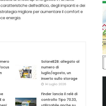
 caratteristiche dell’edificio, degli impianti e dei
 strategia migliore per aumentare il comfort e
oce energia.
umero
SolareB2B: allegato al
 focus
numero di
in
luglio/agosto, un
inserto sullo storage
14 Luglio 2026
pe
Finder lancia il relè di
UE a
controllo Tipo 70.33,
nesi:
utilizzabile anche su