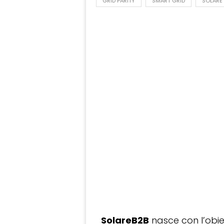
GRID PARITY
SMART GRID
SOLARE
SolareB2B
nasce con l’obiet