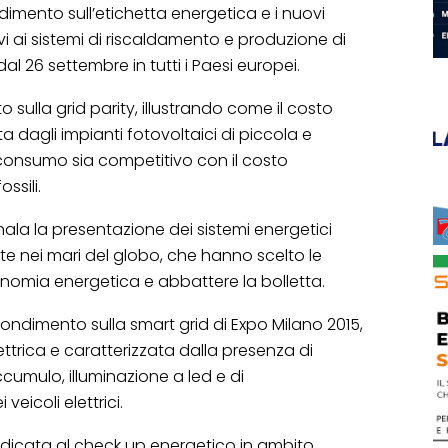
mento sull’etichetta energetica e i nuovi
tivi ai sistemi di riscaldamento e produzione di
al 26 settembre in tutti i Paesi europei.
to sulla grid parity, illustrando come il costo
a dagli impianti fotovoltaici di piccola e
toconsumo sia competitivo con il costo
ssili.
segnala la presentazione dei sistemi energetici
ibuite nei mari del globo, che hanno scelto le
onomia energetica e abbattere la bolletta.
ndimento sulla smart grid di Expo Milano 2015,
ttrica e caratterizzata dalla presenza di
accumulo, illuminazione a led e di
 veicoli elettrici.
 dedicata al check up energetico in ambito