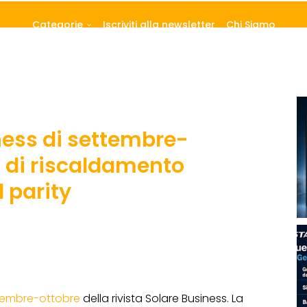
Categorie
Iscriviti alla newsletter
Chi Siamo
ness di settembre-
a di riscaldamento
d parity
ttembre-ottobre
della rivista Solare Business. La