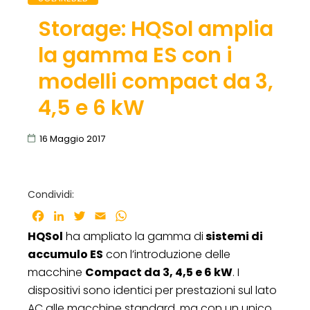
Storage: HQSol amplia
la gamma ES con i
modelli compact da 3,
4,5 e 6 kW
16 Maggio 2017
Condividi:
Facebook
LinkedIn
Twitter
Email
WhatsApp
HQSol
ha ampliato la gamma di
sistemi di
accumulo ES
con l’introduzione delle
macchine
Compact da 3, 4,5 e 6 kW
. I
dispositivi sono identici per prestazioni sul lato
AC alle macchine standard, ma con un unico