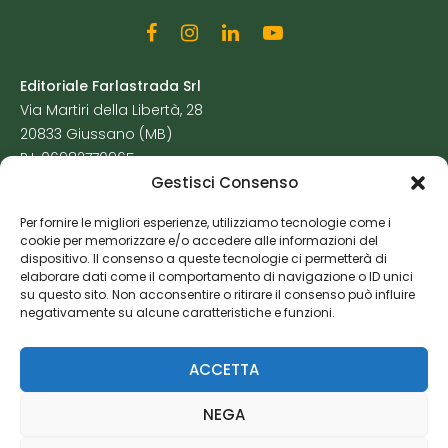
Editoriale Farlastrada Srl
Via Martiri della Libertà, 28
20833 Giussano (MB)
P.I. 06982770965
Gestisci Consenso
Privacy Policy
Per fornire le migliori esperienze, utilizziamo tecnologie come i
Cookie Policy
cookie per memorizzare e/o accedere alle informazioni del
Risorse Aggiuntive
dispositivo. Il consenso a queste tecnologie ci permetterà di
elaborare dati come il comportamento di navigazione o ID unici
su questo sito. Non acconsentire o ritirare il consenso può influire
negativamente su alcune caratteristiche e funzioni.
ACCETTA
NEGA