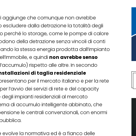
eri aggiunge che comunque non avrebbe
 escludere dalla detrazione la totalità degli
uogo perché lo storage, come le pompe di calore
e godono della detrazione senza vincoli di conti
zzando la stessa energia prodotta dall’impianto
ell’immobile, e quindi
non avrebbe senso
l’accumulo) rispetto alle altre. In secondo
nstallazioni di taglia residenziale
resentano per il mercato italiano e per la rete
er l’avvio dei servizi di rete e del capacity
degli impianti residenziali al mercato
stema di accumulo intelligente abbinato, che
ensione le centrali convenzionali, con enormi
pubblica.
evolve la normativa ed è a fianco delle