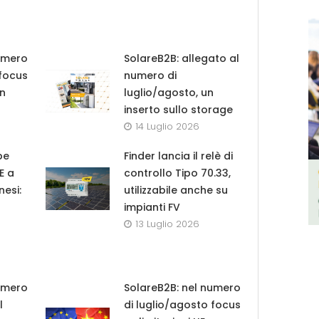
umero
SolareB2B: allegato al
 focus
numero di
in
luglio/agosto, un
inserto sullo storage
14 Luglio 2026
pe
Finder lancia il relè di
UE a
controllo Tipo 70.33,
nesi:
utilizzabile anche su
impianti FV
13 Luglio 2026
umero
SolareB2B: nel numero
l
di luglio/agosto focus