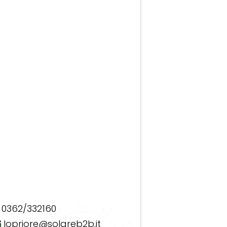
0362/332160
lopriore@solareb2b.it