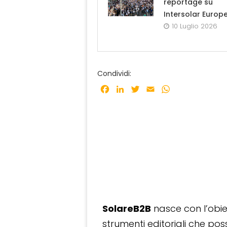
reportage su
Intersolar Europ
10 Luglio 2026
Condividi:
Facebook
LinkedIn
Twitter
Email
WhatsApp
SolareB2B
nasce con l’obiet
strumenti editoriali che po