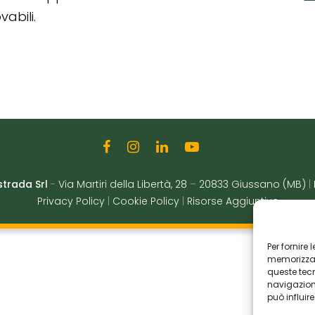
abili.
strada Srl
-
Via Martiri della Libertà, 28
–
20833 Giussano (MB)
|
Privacy Policy
|
Cookie Policy
|
Risorse Aggiuntive
Per fornire
memorizzare
queste tec
navigazione
può influir