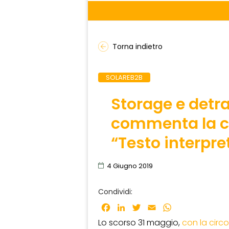
Torna indietro
SOLAREB2B
Storage e detra
commenta la ci
“Testo interpre
4 Giugno 2019
Condividi:
Facebook
LinkedIn
Twitter
Email
WhatsApp
Lo scorso 31 maggio,
con la circ