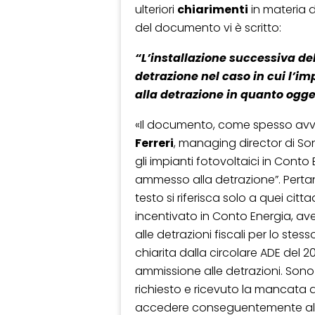
ulteriori
chiarimenti
in materia 
del documento vi è scritto:
“L’installazione successiva de
detrazione nel caso in cui l’i
alla detrazione in quanto ogget
«Il documento, come spesso avvie
Ferreri
, managing director di Son
gli impianti fotovoltaici in Conto 
ammesso alla detrazione”. Pertan
testo si riferisca solo a quei ci
incentivato in Conto Energia, a
alle detrazioni fiscali per lo ste
chiarita dalla circolare ADE del 
ammissione alle detrazioni. Sono 
richiesto e ricevuto la mancata 
accedere conseguentemente alle de