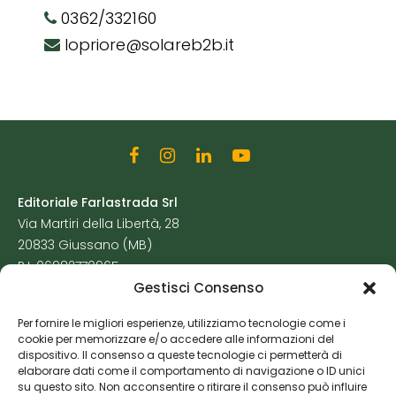
0362/332160
lopriore@solareb2b.it
Editoriale Farlastrada Srl
Via Martiri della Libertà, 28
20833 Giussano (MB)
P.I. 06982770965
Gestisci Consenso
Privacy Policy
Per fornire le migliori esperienze, utilizziamo tecnologie come i
Cookie Policy
cookie per memorizzare e/o accedere alle informazioni del
Risorse Aggiuntive
dispositivo. Il consenso a queste tecnologie ci permetterà di
elaborare dati come il comportamento di navigazione o ID unici
su questo sito. Non acconsentire o ritirare il consenso può influire