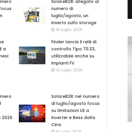
umero
SolareB2B: allegato al
 focus
numero di
in
luglio/agosto, un
inserto sullo storage
14 Luglio 2026
pe
Finder lancia il relè di
UE a
controllo Tipo 70.33,
nesi:
utilizzabile anche su
impianti FV
13 Luglio 2026
umero
SolareB2B: nel numero
l
di luglio/agosto focus
su limitazioni UE a
e 2026
inverter e Bess dalla
Cina
9 Luglio 2026