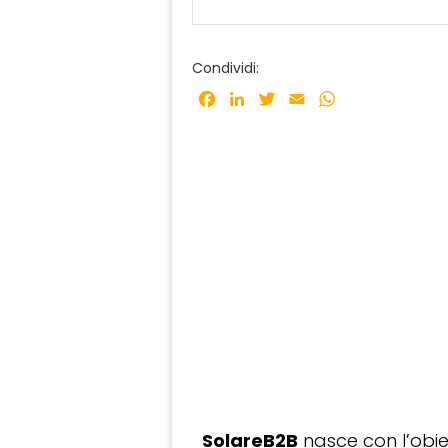
Condividi:
Facebook
LinkedIn
Twitter
Email
WhatsApp
SolareB2B
nasce con l’obiet