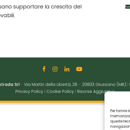
ssano supportare la crescita del
abili.
strada Srl
-
Via Martiri della Libertà, 28
–
20833 Giussano (MB)
|
Privacy Policy
|
Cookie Policy
|
Risorse Aggiuntive
Per fornire
memorizzare
queste tec
navigazione