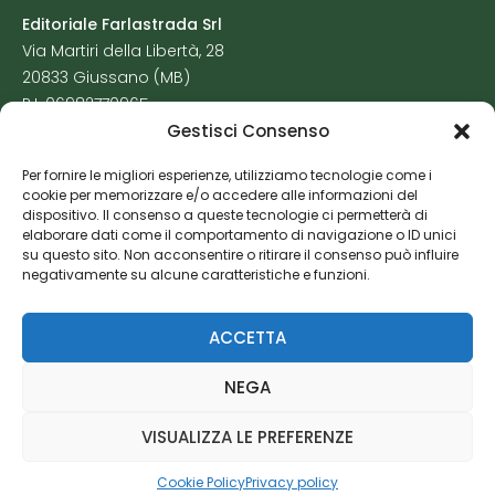
Editoriale Farlastrada Srl
Via Martiri della Libertà, 28
20833 Giussano (MB)
P.I. 06982770965
Gestisci Consenso
Privacy Policy
Per fornire le migliori esperienze, utilizziamo tecnologie come i
Cookie Policy
cookie per memorizzare e/o accedere alle informazioni del
Risorse Aggiuntive
dispositivo. Il consenso a queste tecnologie ci permetterà di
elaborare dati come il comportamento di navigazione o ID unici
su questo sito. Non acconsentire o ritirare il consenso può influire
negativamente su alcune caratteristiche e funzioni.
ACCETTA
NEGA
VISUALIZZA LE PREFERENZE
Cookie Policy
Privacy policy