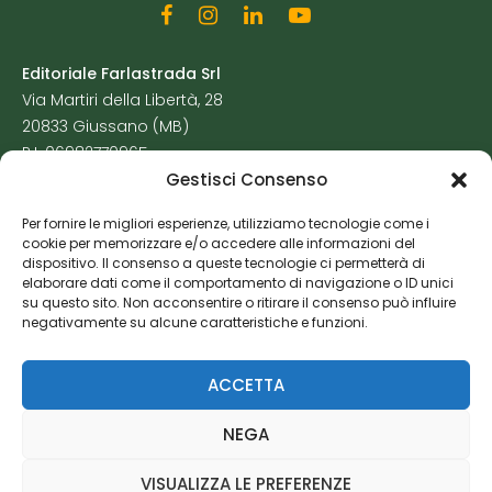
Editoriale Farlastrada Srl
Via Martiri della Libertà, 28
20833 Giussano (MB)
P.I. 06982770965
Gestisci Consenso
Privacy Policy
Per fornire le migliori esperienze, utilizziamo tecnologie come i
Cookie Policy
cookie per memorizzare e/o accedere alle informazioni del
Risorse Aggiuntive
dispositivo. Il consenso a queste tecnologie ci permetterà di
elaborare dati come il comportamento di navigazione o ID unici
su questo sito. Non acconsentire o ritirare il consenso può influire
negativamente su alcune caratteristiche e funzioni.
ACCETTA
NEGA
VISUALIZZA LE PREFERENZE