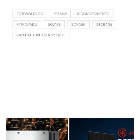
FOTOVOLTAICO
PREMIO
RICONOSCIMENTO
RINNOVABILI
SOLARE
SONNEN
STORAGE
ZAYED FUTURE ENERGY PRIZE