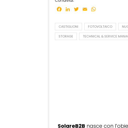
Condividi:
Facebook
LinkedIn
Twitter
Email
WhatsApp
CASTIGLIONI
FOTOVOLTAICO
NU
STORAGE
TECHNICAL & SERVICE MANAG
SolareB2B
nasce con l’obiet