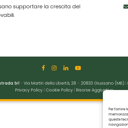
ssano supportare la crescita del
abili.
strada Srl
-
Via Martiri della Libertà, 28
–
20833 Giussano (MB)
|
Privacy Policy
|
Cookie Policy
|
Risorse Aggiuntive
Per fornire
memorizzare
queste tec
navigazione