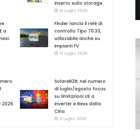
inserto sullo storage
14 Luglio 2026
pe
Finder lancia il relè di
UE a
controllo Tipo 70.33,
nesi:
utilizzabile anche su
impianti FV
13 Luglio 2026
umero
SolareB2B: nel numero
l
di luglio/agosto focus
su limitazioni UE a
e 2026
inverter e Bess dalla
Cina
9 Luglio 2026