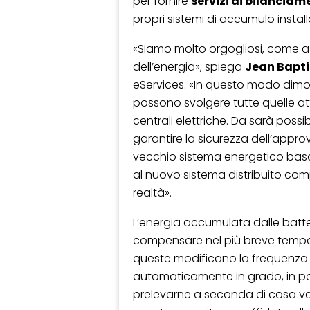
per fornire
servizi di bilanciam
propri sistemi di accumulo install
«Siamo molto orgogliosi, come az
dell’energia», spiega
Jean Bapti
eServices. «In questo modo dimos
possono svolgere tutte quelle at
centrali elettriche. Da sarà pos
garantire la sicurezza dell’appro
vecchio sistema energetico basa
al nuovo sistema distribuito com
realtà».
L’energia accumulata dalle batte
compensare nel più breve tempo po
queste modificano la frequenza d
automaticamente in grado, in poch
prelevarne a seconda di cosa ve