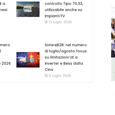
UE a
controllo Tipo 70.33,
nesi:
utilizzabile anche su
impianti FV
13 Luglio 2026
umero
SolareB2B: nel numero
l
di luglio/agosto focus
su limitazioni UE a
e 2026
inverter e Bess dalla
Cina
9 Luglio 2026