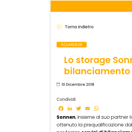
Torna indietro
SOLAREB2B
Lo storage Sonn
bilanciamento 
10 Dicembre 2018
Condividi:
Facebook
LinkedIn
Twitter
Email
WhatsApp
Sonnen
, insieme al suo partner
ottenuto la prequalificazione da