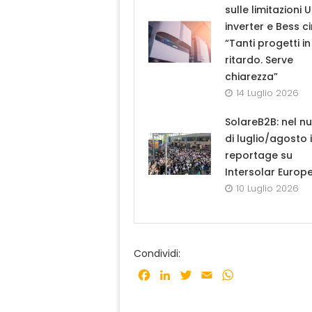
sulle limitazioni 
inverter e Bess ci
“Tanti progetti in
ritardo. Serve
chiarezza”
14 Luglio 2026
SolareB2B: nel n
di luglio/agosto i
reportage su
Intersolar Europ
10 Luglio 2026
Condividi:
Facebook
LinkedIn
Twitter
Email
WhatsApp