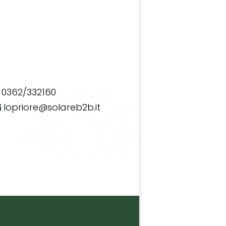
0362/332160
lopriore@solareb2b.it