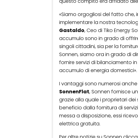
questo compito era affidato alle 
«Siamo orgogliosi del fatto che,
implementare la nostra tecnologi
Gastaldo
, Ceo di Tiko Energy Sol
accumulo sono in grado di offrire
singoli cittadini, sia per la fornit
Sonnen, siamo ora in grado di dim
fornire servizi di bilanciamento i
accumulo di energia domestici».
I vantaggi sono numerosi anche per
SonnenFlat
, Sonnen fornisce un
grazie alla quale i proprietari d
beneficio dalla fornitura di servi
messa a disposizione, essi ricev
elettrica gratuita.
Per altre notizie su Sonnen clicca