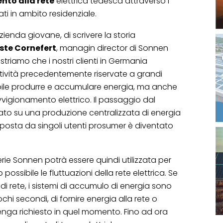
ento alla rete
elettrica tedesca attraverso i
ati in ambito residenziale.
ienda giovane, di scrivere la storia
ste Cornefert
, managin director di Sonnen
triamo che i nostri clienti in Germania
tività precedentemente riservate a grandi
sibile produrre e accumulare energia, ma anche
vvigionamento elettrico. Il passaggio dal
to su una produzione centralizzata di energia
posta da singoli utenti prosumer è diventato
rie Sonnen potrà essere quindi utilizzata per
ssibile le fluttuazioni della rete elettrica. Se
i rete, i sistemi di accumulo di energia sono
i secondi, di fornire energia alla rete o
nga richiesto in quel momento. Fino ad ora