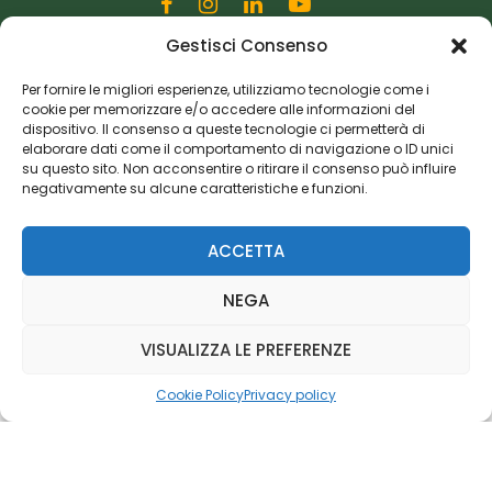
Gestisci Consenso
Editoriale Farlastrada Srl
Via Martiri della Libertà, 28
Per fornire le migliori esperienze, utilizziamo tecnologie come i
cookie per memorizzare e/o accedere alle informazioni del
20833 Giussano (MB)
dispositivo. Il consenso a queste tecnologie ci permetterà di
P.I. 06982770965
elaborare dati come il comportamento di navigazione o ID unici
su questo sito. Non acconsentire o ritirare il consenso può influire
negativamente su alcune caratteristiche e funzioni.
Privacy Policy
Cookie Policy
Risorse Aggiuntive
ACCETTA
NEGA
VISUALIZZA LE PREFERENZE
Cookie Policy
Privacy policy