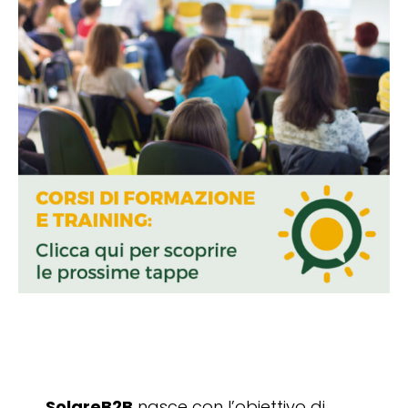
SolareB2B
nasce con l’obiettivo di