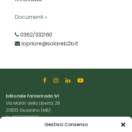
Documenti »
0362/332160
lopriore@solareb2b.it
Editoriale Farlastrada Srl
Via Martiri della Libertà, 28
20833 Giussano (MB)
P.I. 06982770965
Gestisci Consenso
Privacy Policy