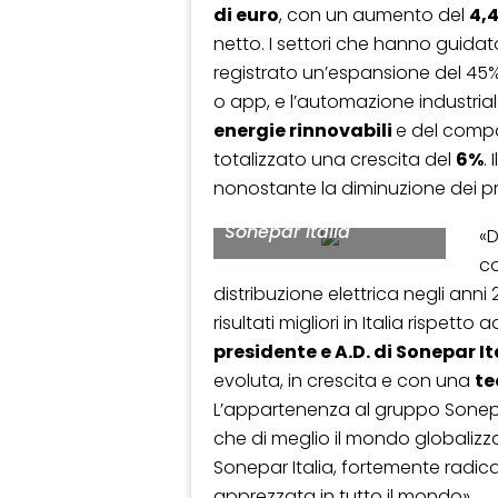
di euro
, con un aumento del
4,
netto. I settori che hanno guidat
registrato un’espansione del 45%,
o app, e l’automazione industriale
energie rinnovabili
e del comp
totalizzato una crescita del
6%
. 
Sergio Novello,
nonostante la diminuzione dei pr
presidente e A.D. di
Sonepar Italia
«D
co
distribuzione elettrica negli anni
risultati migliori in Italia rispetto a
presidente e A.D. di Sonepar It
evoluta, in crescita e con una
te
L’appartenenza al gruppo Sonepa
che di meglio il mondo globalizz
Sonepar Italia, fortemente radicati
apprezzata in tutto il mondo».