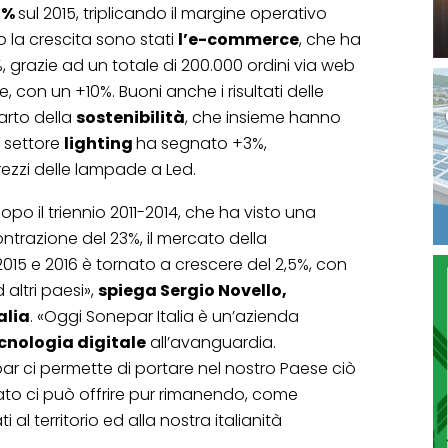
4%
sul 2015, triplicando il margine operativo
o la crescita sono stati
l’e-commerce
, che ha
 grazie ad un totale di 200.000 ordini via web
, con un +10%. Buoni anche i risultati delle
arto della
sostenibilità
, che insieme hanno
Il settore
lighting
ha segnato +3%,
ezzi delle lampade a Led.
opo il triennio 2011-2014, che ha visto una
ntrazione del 23%, il mercato della
 2015 e 2016 è tornato a crescere del 2,5%, con
d altri paesi»,
spiega Sergio Novello,
alia
. «Oggi Sonepar Italia è un’azienda
cnologia digitale
all’avanguardia.
r ci permette di portare nel nostro Paese ciò
ato ci può offrire pur rimanendo, come
 al territorio ed alla nostra italianità