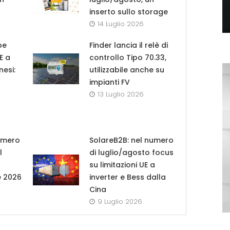
inserto sullo storage
14 Luglio 2026
pe
Finder lancia il relè di
UE a
controllo Tipo 70.33,
nesi:
utilizzabile anche su
impianti FV
13 Luglio 2026
umero
SolareB2B: nel numero
l
di luglio/agosto focus
su limitazioni UE a
e 2026
inverter e Bess dalla
Cina
9 Luglio 2026