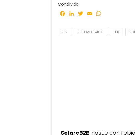
Condividi:
Facebook
LinkedIn
Twitter
Email
WhatsApp
FER
FOTOVOLTAICO
LED
SON
SolareB2B
nasce con l’obiet