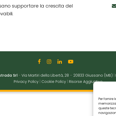
ssano supportare la crescita del
abili.
strada Srl
-
Via Martiri della Libertà, 28
–
20833 Giussano (MB)
|
Privacy Policy
|
Cookie Policy
|
Risorse Aggiuntive
Per fornire
memorizzare
queste tec
navigazione