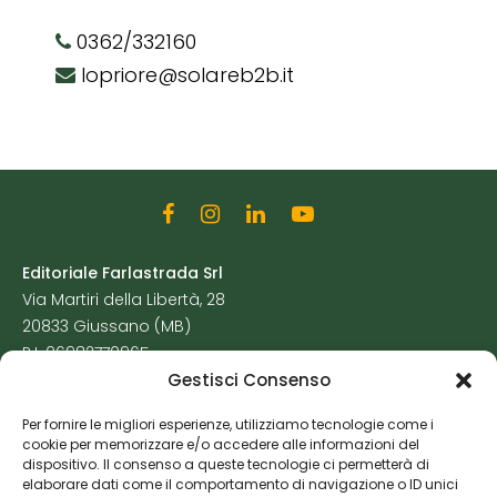
0362/332160
lopriore@solareb2b.it
Editoriale Farlastrada Srl
Via Martiri della Libertà, 28
20833 Giussano (MB)
P.I. 06982770965
Gestisci Consenso
Privacy Policy
Per fornire le migliori esperienze, utilizziamo tecnologie come i
Cookie Policy
cookie per memorizzare e/o accedere alle informazioni del
Risorse Aggiuntive
dispositivo. Il consenso a queste tecnologie ci permetterà di
elaborare dati come il comportamento di navigazione o ID unici