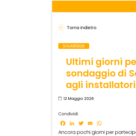
Torna indietro
SOLAREB2B
Ultimi giorni p
sondaggio di 
agli installator
12 Maggio 2026
Condividi:
Facebook
LinkedIn
Twitter
Email
WhatsApp
Ancora pochi giorni per partecip