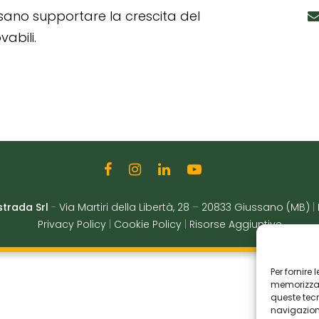
ssano supportare la crescita del
abili.
strada Srl
-
Via Martiri della Libertà, 28
–
20833 Giussano (MB)
|
Privacy Policy
|
Cookie Policy
|
Risorse Aggiuntive
Per fornire
memorizzare
queste tec
navigazione