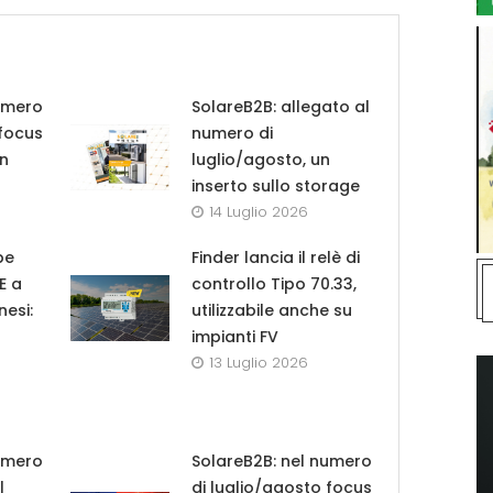
umero
SolareB2B: allegato al
 focus
numero di
in
luglio/agosto, un
inserto sullo storage
14 Luglio 2026
pe
Finder lancia il relè di
UE a
controllo Tipo 70.33,
nesi:
utilizzabile anche su
impianti FV
13 Luglio 2026
umero
SolareB2B: nel numero
l
di luglio/agosto focus