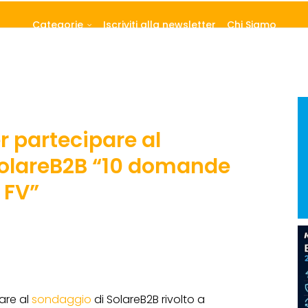
Categorie
Iscriviti alla newsletter
Chi Siamo
er partecipare al
SolareB2B “10 domande
i FV”
are al
sondaggio
di SolareB2B rivolto a