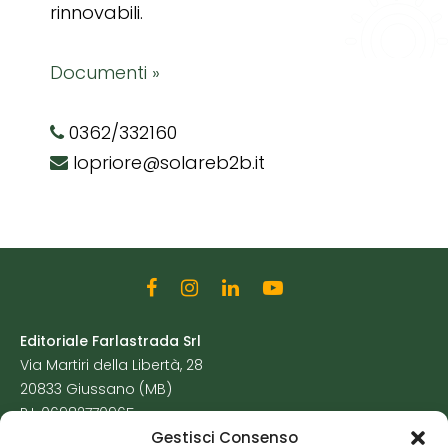
rinnovabili.
Documenti »
0362/332160
lopriore@solareb2b.it
Editoriale Farlastrada Srl
Via Martiri della Libertà, 28
20833 Giussano (MB)
P.I. 06982770965
Gestisci Consenso