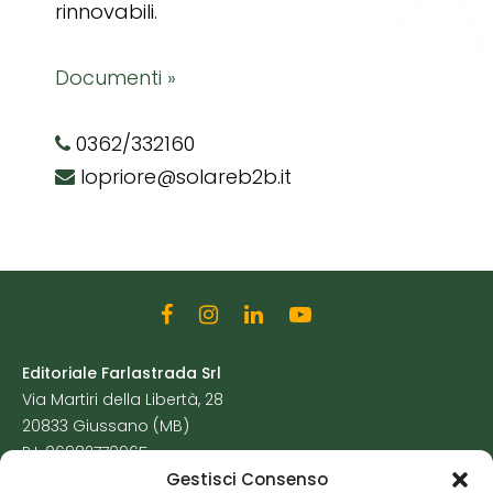
rinnovabili.
Documenti »
0362/332160
lopriore@solareb2b.it
Editoriale Farlastrada Srl
Via Martiri della Libertà, 28
20833 Giussano (MB)
P.I. 06982770965
Gestisci Consenso