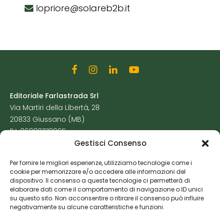
lopriore@solareb2b.it
Editoriale Farlastrada Srl
Via Martiri della Libertà, 28
20833 Giussano (MB)
P.I. 06982770965
Gestisci Consenso
Privacy Policy
Per fornire le migliori esperienze, utilizziamo tecnologie come i
Cookie Policy
cookie per memorizzare e/o accedere alle informazioni del
Risorse Aggiuntive
dispositivo. Il consenso a queste tecnologie ci permetterà di
elaborare dati come il comportamento di navigazione o ID unici
su questo sito. Non acconsentire o ritirare il consenso può influire
negativamente su alcune caratteristiche e funzioni.