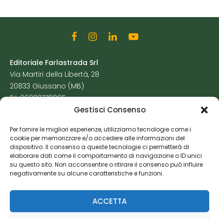
Editoriale Farlastrada Srl
Via Martiri della Libertà, 28
20833 Giussano (MB)
P.I. 06982770965
Gestisci Consenso
Privacy Policy
Per fornire le migliori esperienze, utilizziamo tecnologie come i
Cookie Policy
cookie per memorizzare e/o accedere alle informazioni del
Risorse Aggiuntive
dispositivo. Il consenso a queste tecnologie ci permetterà di
elaborare dati come il comportamento di navigazione o ID unici
su questo sito. Non acconsentire o ritirare il consenso può influire
negativamente su alcune caratteristiche e funzioni.
ACCETTA