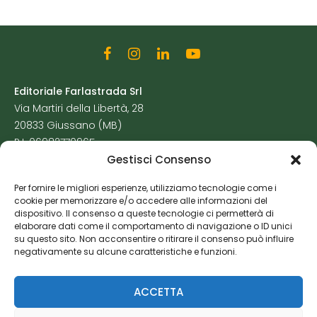
Editoriale Farlastrada Srl
Via Martiri della Libertà, 28
20833 Giussano (MB)
P.I. 06982770965
Gestisci Consenso
Privacy Policy
Per fornire le migliori esperienze, utilizziamo tecnologie come i
Cookie Policy
cookie per memorizzare e/o accedere alle informazioni del
Risorse Aggiuntive
dispositivo. Il consenso a queste tecnologie ci permetterà di
elaborare dati come il comportamento di navigazione o ID unici
su questo sito. Non acconsentire o ritirare il consenso può influire
negativamente su alcune caratteristiche e funzioni.
ACCETTA