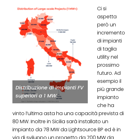
Ci si
aspetta
però un
incremento
di impianti
di taglia
utility nel
prossimo
futuro. Ad
esempio il
Distribuzione di impianti FV
più grande
superiori a 1 MW.
impianto
che ha
vinto l’ultima asta ha una capacità prevista di
80 MW. Inoltre in Sicilia sarà installato un
impianto da 78 MW da Lightsource BP ed è in
via di sviluppo un progetto da 700 MW da