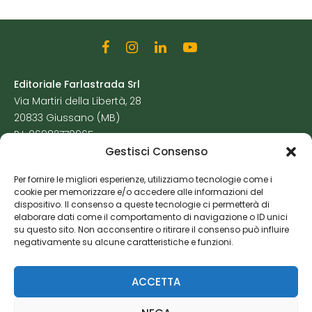
Editoriale Farlastrada Srl
Via Martiri della Libertà, 28
20833 Giussano (MB)
P.I. 06982770965
Gestisci Consenso
Privacy Policy
Per fornire le migliori esperienze, utilizziamo tecnologie come i
Cookie Policy
cookie per memorizzare e/o accedere alle informazioni del
Risorse Aggiuntive
dispositivo. Il consenso a queste tecnologie ci permetterà di
elaborare dati come il comportamento di navigazione o ID unici
su questo sito. Non acconsentire o ritirare il consenso può influire
negativamente su alcune caratteristiche e funzioni.
ACCETTA