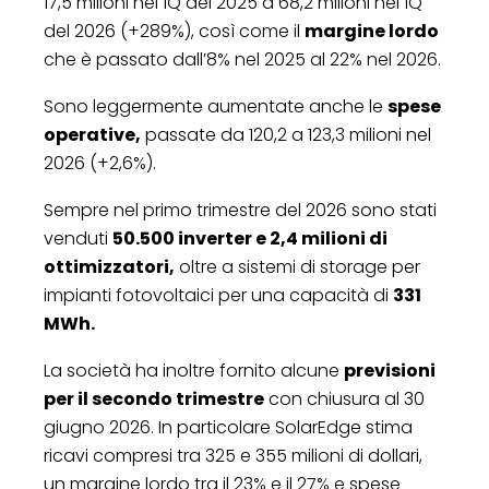
17,5 milioni nel 1Q del 2025 a 68,2 milioni nel 1Q
del 2026 (+289%), così come il
margine lordo
che è passato dall’8% nel 2025 al 22% nel 2026.
Sono leggermente aumentate anche le
spese
operative,
passate da 120,2 a 123,3 milioni nel
2026 (+2,6%).
Sempre nel primo trimestre del 2026 sono stati
venduti
50.500 inverter e 2,4 milioni di
ottimizzatori,
oltre a sistemi di storage per
impianti fotovoltaici per una capacità di
331
MWh.
La società ha inoltre fornito alcune
previsioni
per il secondo trimestre
con chiusura al 30
giugno 2026. In particolare SolarEdge stima
ricavi compresi tra 325 e 355 milioni di dollari,
un margine lordo tra il 23% e il 27% e spese