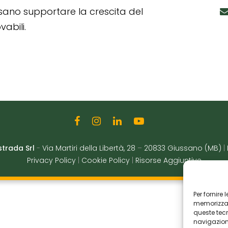
ssano supportare la crescita del
abili.
strada Srl
-
Via Martiri della Libertà, 28
–
20833 Giussano (MB)
|
Privacy Policy
|
Cookie Policy
|
Risorse Aggiuntive
Per fornire
memorizzare
queste tec
navigazione