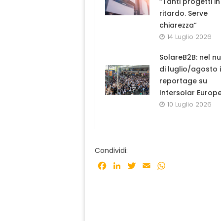
“Tanti progetti in
ritardo. Serve
chiarezza”
14 Luglio 2026
SolareB2B: nel n
di luglio/agosto i
reportage su
Intersolar Europ
10 Luglio 2026
Condividi:
Facebook
LinkedIn
Twitter
Email
WhatsApp