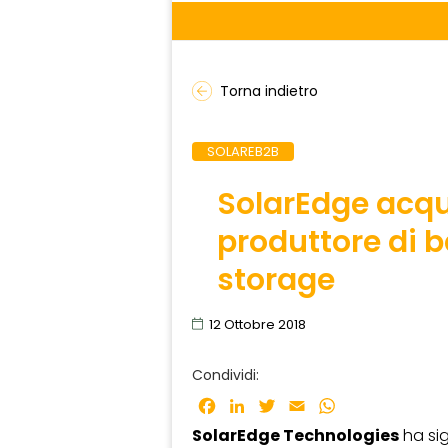
Torna indietro
SOLAREB2B
SolarEdge acq
produttore di b
storage
12 Ottobre 2018
Condividi:
Facebook
LinkedIn
Twitter
Email
WhatsApp
SolarEdge Technologies
ha si