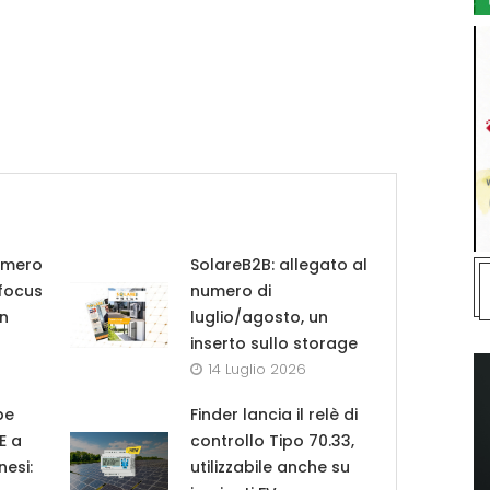
umero
SolareB2B: allegato al
 focus
numero di
in
luglio/agosto, un
inserto sullo storage
14 Luglio 2026
pe
Finder lancia il relè di
UE a
controllo Tipo 70.33,
nesi:
utilizzabile anche su