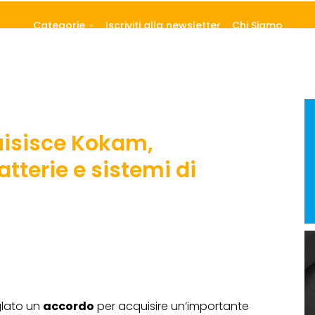
Categorie
Iscriviti alla newsletter
Chi Siamo
uisisce Kokam,
atterie e sistemi di
glato un
accordo
per acquisire un’importante