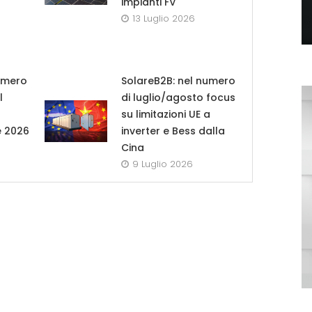
impianti FV
13 Luglio 2026
umero
SolareB2B: nel numero
l
di luglio/agosto focus
su limitazioni UE a
e 2026
inverter e Bess dalla
Cina
9 Luglio 2026