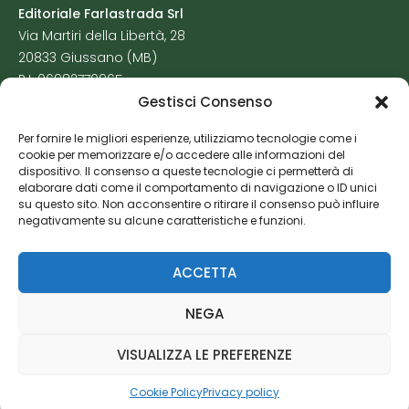
Editoriale Farlastrada Srl
Via Martiri della Libertà, 28
20833 Giussano (MB)
P.I. 06982770965
Gestisci Consenso
Privacy Policy
Per fornire le migliori esperienze, utilizziamo tecnologie come i
Cookie Policy
cookie per memorizzare e/o accedere alle informazioni del
Risorse Aggiuntive
dispositivo. Il consenso a queste tecnologie ci permetterà di
elaborare dati come il comportamento di navigazione o ID unici
su questo sito. Non acconsentire o ritirare il consenso può influire
negativamente su alcune caratteristiche e funzioni.
ACCETTA
NEGA
VISUALIZZA LE PREFERENZE
Cookie Policy
Privacy policy