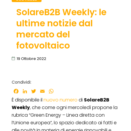
SolareB2B Weekly: le
ultime notizie dal
mercato del
fotovoltaico
19 Ottobre 2022
Condividi:
Facebook
LinkedIn
Twitter
Email
WhatsApp
È disponibile il
nuovo numero
di
SolareB2B
Weekly
, che come ogni mercoledì propone la
rubrica “Green Energy – Linea diretta con
l’Unione europea”, lo spazio dedicato ai fatti e
alle novità in materia di energie rinnovabili e