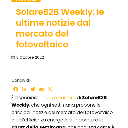
SolareB2B Weekly: le
ultime notizie dal
mercato del
fotovoltaico
3 Ottobre 2022
Condividi:
Facebook
LinkedIn
Twitter
Email
WhatsApp
È disponibile il
nuovo numero
di
SolareB2B
Weekly
, che ogni settimana propone le
principali notizie del mercato del fotovoltaico
e dell’efficienza energetica. In apertura la
chart della settimana
, che analizza come è