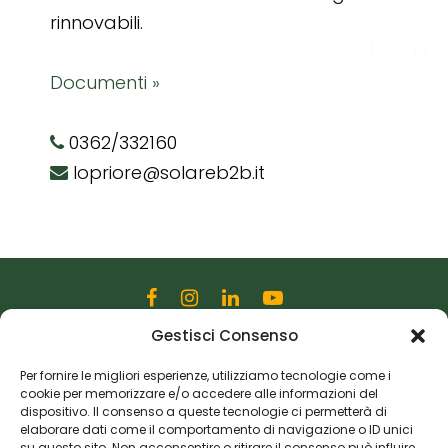
rinnovabili.
Documenti »
0362/332160
lopriore@solareb2b.it
Gestisci Consenso
Editoriale Farlastrada Srl
Via Martiri della Libertà, 28
Per fornire le migliori esperienze, utilizziamo tecnologie come i
cookie per memorizzare e/o accedere alle informazioni del
20833 Giussano (MB)
dispositivo. Il consenso a queste tecnologie ci permetterà di
P.I. 06982770965
elaborare dati come il comportamento di navigazione o ID unici
su questo sito. Non acconsentire o ritirare il consenso può influire