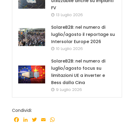
utilizzabile anche su impianti
FV
13 Luglio 2026
SolareB2B: nel numero di
luglio/agosto il reportage su
Intersolar Europe 2026
10 Luglio 2026
SolareB2B: nel numero di
luglio/agosto focus su
limitazioni UE a inverter e
Bess dalla Cina
9 Luglio 2026
Condividi:
Facebook
LinkedIn
Twitter
Email
WhatsApp