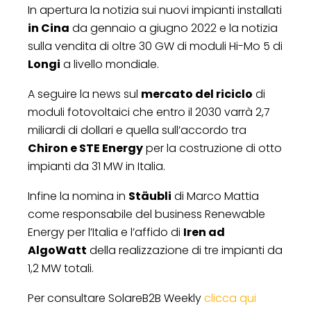
In apertura la notizia sui nuovi impianti installati
in Cina
da gennaio a giugno 2022 e la notizia
sulla vendita di oltre 30 GW di moduli Hi-Mo 5 di
Longi
a livello mondiale.
A seguire la news sul
mercato del riciclo
di
moduli fotovoltaici che entro il 2030 varrà 2,7
miliardi di dollari e quella sull’accordo tra
Chiron e STE Energy
per la costruzione di otto
impianti da 31 MW in Italia.
Infine la nomina in
Stäubli
di Marco Mattia
come responsabile del business Renewable
Energy per l’Italia e l’affido di
Iren ad
AlgoWatt
della realizzazione di tre impianti da
1,2 MW totali.
Per consultare SolareB2B Weekly
clicca qui