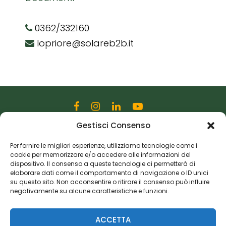
0362/332160
lopriore@solareb2b.it
Gestisci Consenso
Editoriale Farlastrada Srl
Via Martiri della Libertà, 28
Per fornire le migliori esperienze, utilizziamo tecnologie come i
cookie per memorizzare e/o accedere alle informazioni del
20833 Giussano (MB)
dispositivo. Il consenso a queste tecnologie ci permetterà di
P.I. 06982770965
elaborare dati come il comportamento di navigazione o ID unici
su questo sito. Non acconsentire o ritirare il consenso può influire
negativamente su alcune caratteristiche e funzioni.
Privacy Policy
Cookie Policy
Risorse Aggiuntive
ACCETTA