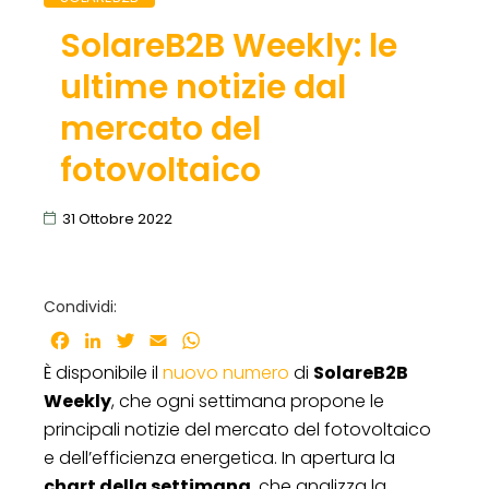
SolareB2B Weekly: le
ultime notizie dal
mercato del
fotovoltaico
31 Ottobre 2022
Condividi:
Facebook
LinkedIn
Twitter
Email
WhatsApp
È disponibile il
nuovo numero
di
SolareB2B
Weekly
, che ogni settimana propone le
principali notizie del mercato del fotovoltaico
e dell’efficienza energetica. In apertura la
chart della settimana
, che analizza la