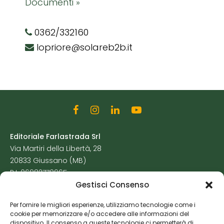
Documenti »
0362/332160
lopriore@solareb2b.it
Editoriale Farlastrada Srl
Via Martiri della Libertà, 28
20833 Giussano (MB)
P.I. 06982770965
Gestisci Consenso
Privacy Policy
Per fornire le migliori esperienze, utilizziamo tecnologie come i
Cookie Policy
cookie per memorizzare e/o accedere alle informazioni del
Risorse Aggiuntive
dispositivo. Il consenso a queste tecnologie ci permetterà di