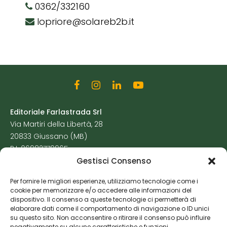
0362/332160
lopriore@solareb2b.it
Editoriale Farlastrada Srl
Via Martiri della Libertà, 28
20833 Giussano (MB)
P.I. 06982770965
Gestisci Consenso
Privacy Policy
Per fornire le migliori esperienze, utilizziamo tecnologie come i
Cookie Policy
cookie per memorizzare e/o accedere alle informazioni del
Risorse Aggiuntive
dispositivo. Il consenso a queste tecnologie ci permetterà di
elaborare dati come il comportamento di navigazione o ID unici
su questo sito. Non acconsentire o ritirare il consenso può influire
negativamente su alcune caratteristiche e funzioni.