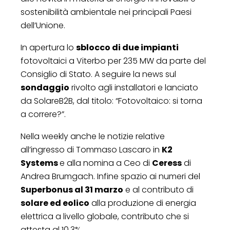
sostenibilità ambientale nei principali Paesi
dell’Unione.
In apertura lo
sblocco di due impianti
fotovoltaici a Viterbo per 235 MW da parte del
Consiglio di Stato. A seguire la news sul
sondaggio
rivolto agli installatori e lanciato
da SolareB2B, dal titolo: “Fotovoltaico: si torna
a correre?”.
Nella weekly anche le notizie relative
all’ingresso di Tommaso Lascaro in
K2
Systems
e alla nomina a Ceo di
Ceress
di
Andrea Brumgach. Infine spazio ai numeri del
Superbonus al 31 marzo
e al contributo di
solare ed eolico
alla produzione di energia
elettrica a livello globale, contributo che si
attesta al 10,3%.