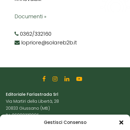
Documenti »
0362/332160
lopriore@solareb2b.it
Editoriale Farlastrada Srl
Via Martiri della Libertà, 28
20833 Giussano (MB)
P.I. 06982770965
Gestisci Consenso
Privacy Policy