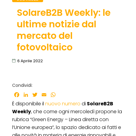
SolareB2B Weekly: le
ultime notizie dal
mercato del
fotovoltaico
6 Aprile 2022
Condividi:
Facebook
LinkedIn
Twitter
Email
WhatsApp
È disponibile il
nuovo numero
di
SolareB2B
Weekly
, che come ogni mercoledì propone la
rubrica “Green Energy – Linea diretta con
l’Unione europea”, lo spazio dedicato ai fatti e
alle novità in materia di energie rinnovabili e