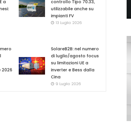
UE a
controllo Tipo 70.33,
nesi:
utilizzabile anche su
impianti FV
13 Luglio 2026
umero
SolareB2B: nel numero
l
di luglio/agosto focus
su limitazioni UE a
e 2026
inverter e Bess dalla
Cina
9 Luglio 2026