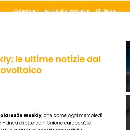
Categorie
Iscriviti alla newsletter
Chi Siamo
y: le ultime notizie dal
tovoltaico
SolareB2B Weekly
, che come ogni mercoledì
– Linea diretta con l’Unione europea”, lo