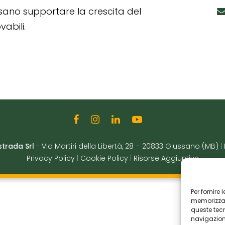
ssano supportare la crescita del
abili.
strada Srl
-
Via Martiri della Libertà, 28
–
20833 Giussano (MB)
|
Privacy Policy
|
Cookie Policy
|
Risorse Aggiuntive
Per fornire
memorizzare
queste tec
navigazione