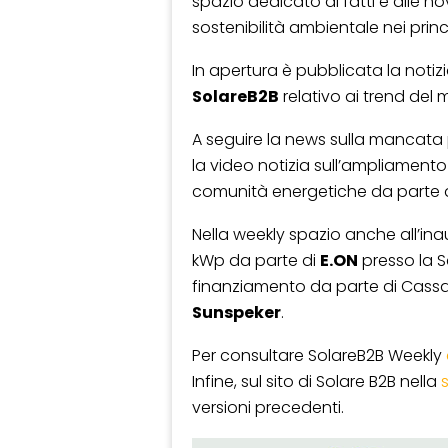
spazio dedicato ai fatti e alle no
sostenibilità ambientale nei princi
In apertura è pubblicata la notiz
SolareB2B
relativo ai trend del 
A seguire la news sulla mancata p
la video notizia sull’ampliamento
comunità energetiche da parte 
Nella weekly spazio anche all’in
kWp da parte di
E.ON
presso la S
finanziamento da parte di Cassa D
Sunspeker
.
Per consultare SolareB2B Weekly
Infine, sul sito di Solare B2B nella
versioni precedenti.