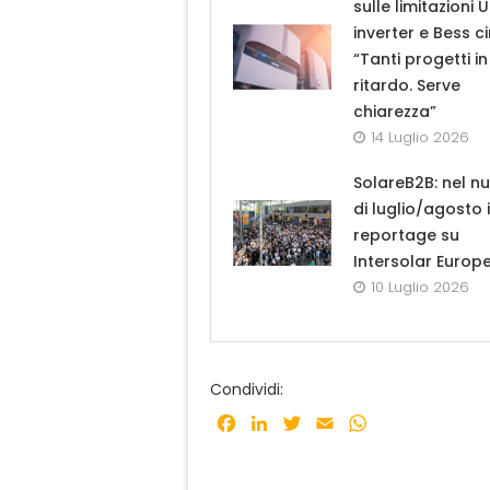
sulle limitazioni 
inverter e Bess ci
“Tanti progetti in
ritardo. Serve
chiarezza”
14 Luglio 2026
SolareB2B: nel n
di luglio/agosto i
reportage su
Intersolar Europ
10 Luglio 2026
Condividi:
Facebook
LinkedIn
Twitter
Email
WhatsApp