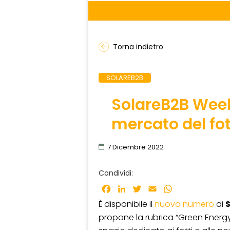
Torna indietro
SOLAREB2B
SolareB2B Weekl
mercato del fo
7 Dicembre 2022
Condividi:
Facebook
LinkedIn
Twitter
Email
WhatsApp
È disponibile il
nuovo numero
di
propone la rubrica “Green Energy 