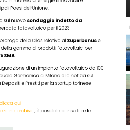
vità in materia di energie rinnovabili e
pali Paesi dell’Unione.
ia sul nuovo
sondaggio indetto da
mercato fotovoltaico per il 2023.
roroga della Cilas relativa al
Superbonus
e
 della gamma di prodotti fotovoltaici per
di
SMA
.
augurazione di un impianto fotovoltaico da 100
cuola Germanica di Milano e la notizia sul
epositi e Prestiti per la startup torinese
clicca qui
sezione archivio
, è possibile consultare le