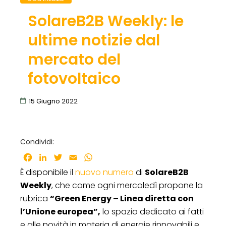
SolareB2B Weekly: le
ultime notizie dal
mercato del
fotovoltaico
15 Giugno 2022
Condividi:
Facebook
LinkedIn
Twitter
Email
WhatsApp
È disponibile il
nuovo numero
di
SolareB2B
Weekly
, che come ogni mercoledì propone la
rubrica
“Green Energy – Linea diretta con
l’Unione europea”,
lo spazio dedicato ai fatti
e alle novità in materia di energie rinnovabili e