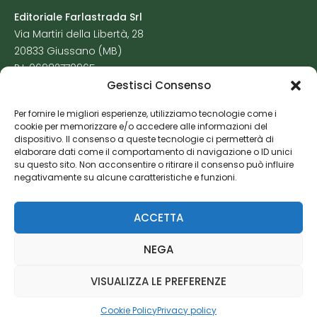
Editoriale Farlastrada Srl
Via Martiri della Libertà, 28
20833 Giussano (MB)
P.I. 06982770965
Gestisci Consenso
Privacy Policy
Per fornire le migliori esperienze, utilizziamo tecnologie come i
Cookie Policy
cookie per memorizzare e/o accedere alle informazioni del
Risorse Aggiuntive
dispositivo. Il consenso a queste tecnologie ci permetterà di
elaborare dati come il comportamento di navigazione o ID unici
su questo sito. Non acconsentire o ritirare il consenso può influire
negativamente su alcune caratteristiche e funzioni.
ACCETTA
NEGA
VISUALIZZA LE PREFERENZE
Cookie Policy
Privacy policy