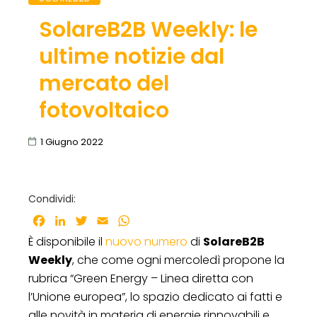
SolareB2B Weekly: le
ultime notizie dal
mercato del
fotovoltaico
1 Giugno 2022
Condividi:
Facebook
LinkedIn
Twitter
Email
WhatsApp
È disponibile il
nuovo numero
di
SolareB2B
Weekly
, che come ogni mercoledì propone la
rubrica “Green Energy – Linea diretta con
l’Unione europea”, lo spazio dedicato ai fatti e
alle novità in materia di energie rinnovabili e