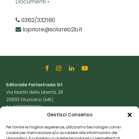
Documenti »
0362/332160
lopriore@solareb2b.it
Editoriale Farlastrada Srl
Via Martiri della Libertà, 28
20833 Giussano (MB)
P.I. 06982770965
Gestisci Consenso
Privacy Policy
Per fornire le migliori esperienze, utilizziamo tecnologie come i
Cookie Policy
cookie per memorizzare e/o accedere alle informazioni del
Risorse Aggiuntive
dispositivo. Il consenso a queste tecnologie ci permetterà di