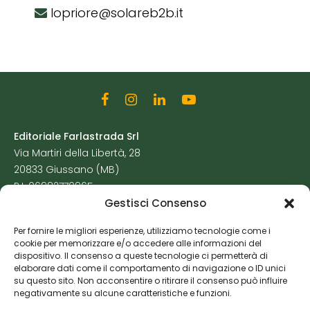
lopriore@solareb2b.it
Editoriale Farlastrada Srl
Via Martiri della Libertà, 28
20833 Giussano (MB)
P.I. 06982770965
Gestisci Consenso
Privacy Policy
Per fornire le migliori esperienze, utilizziamo tecnologie come i
Cookie Policy
cookie per memorizzare e/o accedere alle informazioni del
Risorse Aggiuntive
dispositivo. Il consenso a queste tecnologie ci permetterà di
elaborare dati come il comportamento di navigazione o ID unici
su questo sito. Non acconsentire o ritirare il consenso può influire
negativamente su alcune caratteristiche e funzioni.