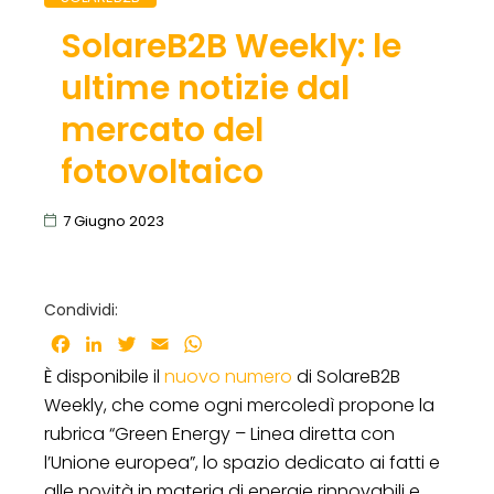
SolareB2B Weekly: le
ultime notizie dal
mercato del
fotovoltaico
7 Giugno 2023
Condividi:
Facebook
LinkedIn
Twitter
Email
WhatsApp
È disponibile il
nuovo numero
di SolareB2B
Weekly, che come ogni mercoledì propone la
rubrica “Green Energy – Linea diretta con
l’Unione europea”, lo spazio dedicato ai fatti e
alle novità in materia di energie rinnovabili e