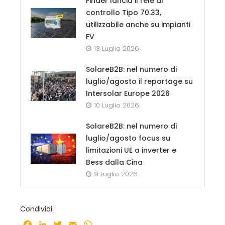
Finder lancia il relè di
controllo Tipo 70.33,
utilizzabile anche su impianti
FV
13 Luglio 2026
SolareB2B: nel numero di
luglio/agosto il reportage su
Intersolar Europe 2026
10 Luglio 2026
SolareB2B: nel numero di
luglio/agosto focus su
limitazioni UE a inverter e
Bess dalla Cina
9 Luglio 2026
Condividi:
Facebook
LinkedIn
Twitter
Email
WhatsApp