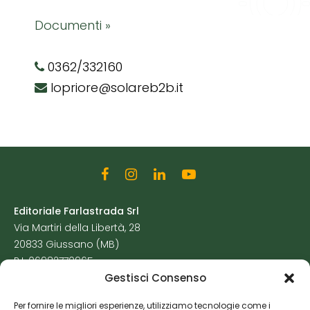
Documenti »
0362/332160
lopriore@solareb2b.it
Editoriale Farlastrada Srl
Via Martiri della Libertà, 28
20833 Giussano (MB)
P.I. 06982770965
Gestisci Consenso
Privacy Policy
Per fornire le migliori esperienze, utilizziamo tecnologie come i