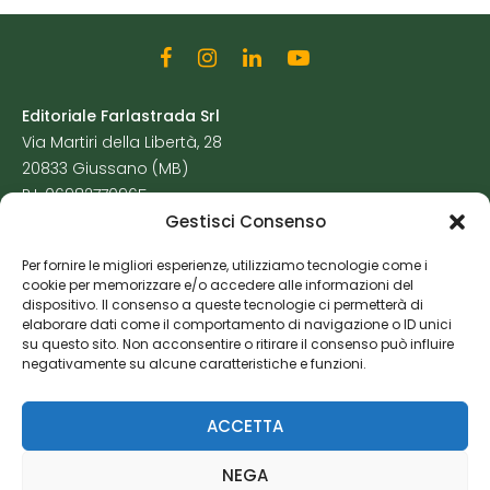
Editoriale Farlastrada Srl
Via Martiri della Libertà, 28
20833 Giussano (MB)
P.I. 06982770965
Gestisci Consenso
Privacy Policy
Per fornire le migliori esperienze, utilizziamo tecnologie come i
Cookie Policy
cookie per memorizzare e/o accedere alle informazioni del
Risorse Aggiuntive
dispositivo. Il consenso a queste tecnologie ci permetterà di
elaborare dati come il comportamento di navigazione o ID unici
su questo sito. Non acconsentire o ritirare il consenso può influire
negativamente su alcune caratteristiche e funzioni.
ACCETTA
NEGA