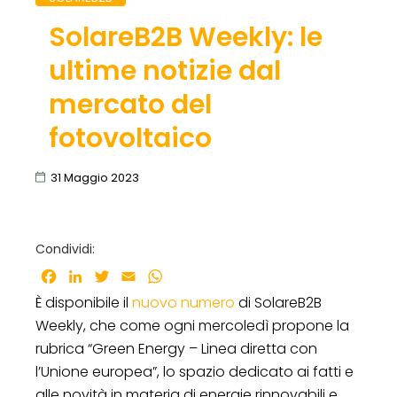
SolareB2B Weekly: le
ultime notizie dal
mercato del
fotovoltaico
31 Maggio 2023
Condividi:
Facebook
LinkedIn
Twitter
Email
WhatsApp
È disponibile il
nuovo numero
di SolareB2B
Weekly, che come ogni mercoledì propone la
rubrica “Green Energy – Linea diretta con
l’Unione europea”, lo spazio dedicato ai fatti e
alle novità in materia di energie rinnovabili e