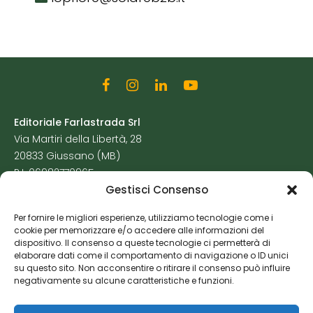
Editoriale Farlastrada Srl
Via Martiri della Libertà, 28
20833 Giussano (MB)
P.I. 06982770965
Gestisci Consenso
Privacy Policy
Per fornire le migliori esperienze, utilizziamo tecnologie come i
Cookie Policy
cookie per memorizzare e/o accedere alle informazioni del
Risorse Aggiuntive
dispositivo. Il consenso a queste tecnologie ci permetterà di
elaborare dati come il comportamento di navigazione o ID unici
su questo sito. Non acconsentire o ritirare il consenso può influire
negativamente su alcune caratteristiche e funzioni.