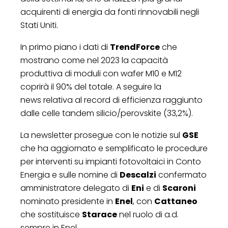
acquirenti di energia da fonti rinnovabili negli
Stati Uniti.
In primo piano i dati di
TrendForce
che
mostrano come nel 2023 la capacità
produttiva di moduli con wafer M10 e M12
coprirà il 90% del totale. A seguire la
news relativa al record di efficienza raggiunto
dalle celle tandem silicio/perovskite (33,2%).
La newsletter prosegue con le notizie sul
GSE
che ha aggiornato e semplificato le procedure
per interventi su impianti fotovoltaici in Conto
Energia e sulle nomine di
Descalzi
confermato
amministratore delegato di
Eni
e di
Scaroni
nominato presidente in
Enel
, con
Cattaneo
che sostituisce
Starace
nel ruolo di a.d.
sempre in Enel.