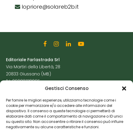
lopriore@solareb2b.it
Editoriale Farlastrada Srl
Via Martiri della Libertà, 28
20833 Giussano (MB)
P.I. 06982770965
Gestisci Consenso
Privacy Policy
Per fornire le migliori esperienze, utilizziamo tecnologie come i
Cookie Policy
cookie per memorizzare e/o accedere alle informazioni del
Risorse Aggiuntive
dispositivo. Il consenso a queste tecnologie ci permetterà di
elaborare dati come il comportamento di navigazione o ID unici
su questo sito. Non acconsentire o ritirare il consenso può influire
negativamente su alcune caratteristiche e funzioni.