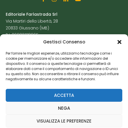
Editoriale Farlastrada Srl
Via Martiri della Libertà, 28
20833 Giussano (MB)
P.I. 06982770965
Gestisci Consenso
Privacy Policy
Per fornire le migliori esperienze, utilizziamo tecnologie come i
Cookie Policy
cookie per memorizzare e/o accedere alle informazioni del
Risorse Aggiuntive
dispositivo. Il consenso a queste tecnologie ci permetterà di
elaborare dati come il comportamento di navigazione o ID unici
su questo sito. Non acconsentire o ritirare il consenso può influire
negativamente su alcune caratteristiche e funzioni.
ACCETTA
NEGA
VISUALIZZA LE PREFERENZE