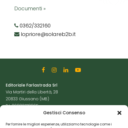
Documenti »
0362/332160
lopriore@solareb2b.it
Editoriale Farlastrada Srl
Via Martiri della Libertà, 28
20833 Giussano (MB)
P.I. 06982770965
Gestisci Consenso
Privacy Policy
Per fornire le migliori esperienze, utilizziamo tecnologie come i
Cookie Policy