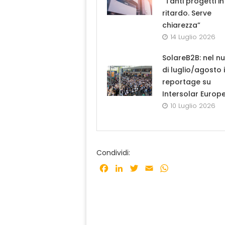
“Tanti progetti in
ritardo. Serve
chiarezza”
14 Luglio 2026
SolareB2B: nel n
di luglio/agosto i
reportage su
Intersolar Europ
10 Luglio 2026
Condividi:
Facebook
LinkedIn
Twitter
Email
WhatsApp