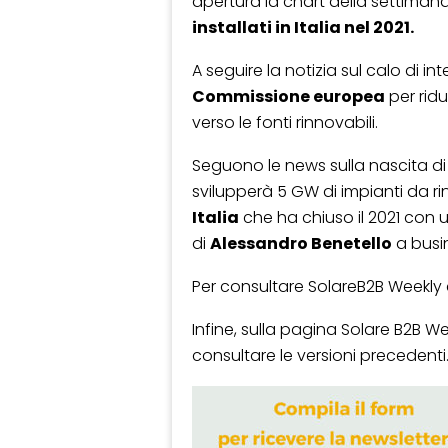
apertura la chart della settimana
installati in Italia nel 2021.
A seguire la notizia sul calo di int
Commissione europea
per rid
verso le fonti rinnovabili.
Seguono le news sulla nascita di
svilupperà 5 GW di impianti da rinno
Italia
che ha chiuso il 2021 con un
di
Alessandro Benetello
a busi
Per consultare SolareB2B Weekly
Infine, sulla pagina Solare B2B We
consultare le versioni precedenti