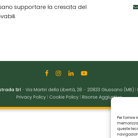
ssano supportare la crescita del
abili.
strada Srl
-
Via Martiri della Libertà, 28
–
20833 Giussano (MB)
|
Privacy Policy
|
Cookie Policy
|
Risorse Aggiuntive
Per fornire
memorizzare
queste tec
navigazione