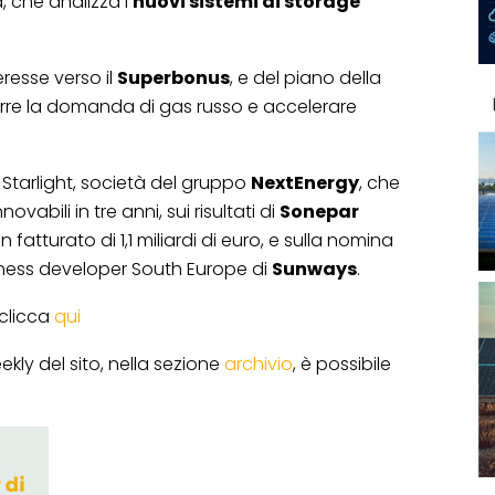
, che analizza i
nuovi sistemi di storage
eresse verso il
Superbonus
, e del piano della
urre la domanda di gas russo e accelerare
 Starlight, società del gruppo
NextEnergy
, che
vabili in tre anni, sui risultati di
Sonepar
 fatturato di 1,1 miliardi di euro, e sulla nomina
ness developer South Europe di
Sunways
.
 clicca
qui
ekly del sito, nella sezione
archivio
, è possibile
.