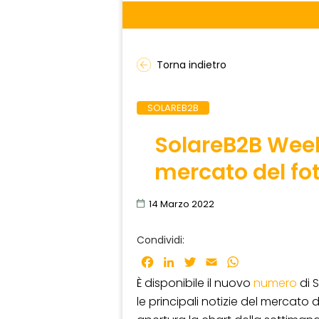
Torna indietro
SOLAREB2B
SolareB2B Weekl
mercato del fo
14 Marzo 2022
Condividi:
Facebook
LinkedIn
Twitter
Email
WhatsApp
È disponibile il nuovo
numero
di 
le principali notizie del mercato d