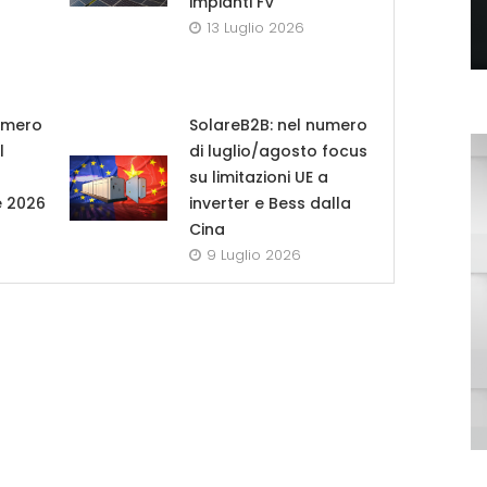
impianti FV
13 Luglio 2026
umero
SolareB2B: nel numero
l
di luglio/agosto focus
su limitazioni UE a
e 2026
inverter e Bess dalla
Cina
9 Luglio 2026