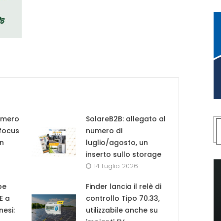
umero
SolareB2B: allegato al
 focus
numero di
in
luglio/agosto, un
inserto sullo storage
14 Luglio 2026
pe
Finder lancia il relè di
UE a
controllo Tipo 70.33,
nesi:
utilizzabile anche su