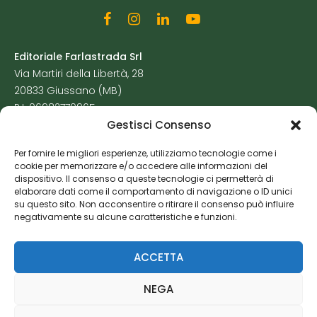
Editoriale Farlastrada Srl
Via Martiri della Libertà, 28
20833 Giussano (MB)
P.I. 06982770965
Gestisci Consenso
Privacy Policy
Per fornire le migliori esperienze, utilizziamo tecnologie come i
Cookie Policy
cookie per memorizzare e/o accedere alle informazioni del
Risorse Aggiuntive
dispositivo. Il consenso a queste tecnologie ci permetterà di
elaborare dati come il comportamento di navigazione o ID unici
su questo sito. Non acconsentire o ritirare il consenso può influire
negativamente su alcune caratteristiche e funzioni.
ACCETTA
NEGA