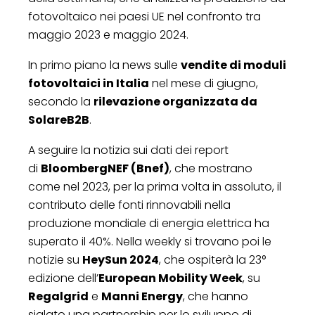
fotovoltaico nei paesi UE nel confronto tra
maggio 2023 e maggio 2024.
In primo piano la news sulle
vendite di moduli
fotovoltaici in Italia
nel mese di giugno,
secondo la
rilevazione organizzata da
SolareB2B
.
A seguire la notizia sui dati dei report
di
BloombergNEF (Bnef)
, che mostrano
come nel 2023, per la prima volta in assoluto, il
contributo delle fonti rinnovabili nella
produzione mondiale di energia elettrica ha
superato il 40%. Nella weekly si trovano poi le
notizie su
HeySun 2024
, che ospiterà la 23°
edizione dell’
European Mobility Week
, su
Regalgrid
e
Manni Energy
, che hanno
siglato una partnership per lo sviluppo di