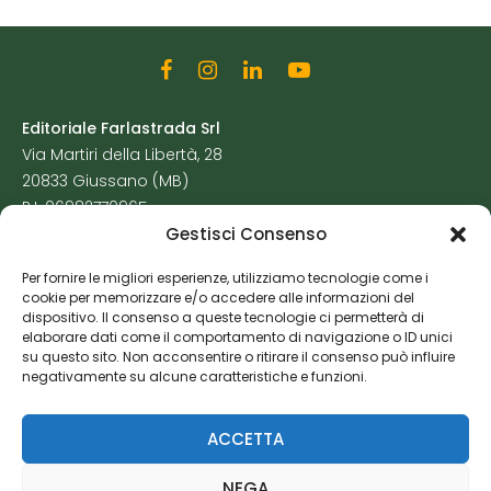
Editoriale Farlastrada Srl
Via Martiri della Libertà, 28
20833 Giussano (MB)
P.I. 06982770965
Gestisci Consenso
Privacy Policy
Per fornire le migliori esperienze, utilizziamo tecnologie come i
Cookie Policy
cookie per memorizzare e/o accedere alle informazioni del
Risorse Aggiuntive
dispositivo. Il consenso a queste tecnologie ci permetterà di
elaborare dati come il comportamento di navigazione o ID unici
su questo sito. Non acconsentire o ritirare il consenso può influire
negativamente su alcune caratteristiche e funzioni.
ACCETTA
NEGA