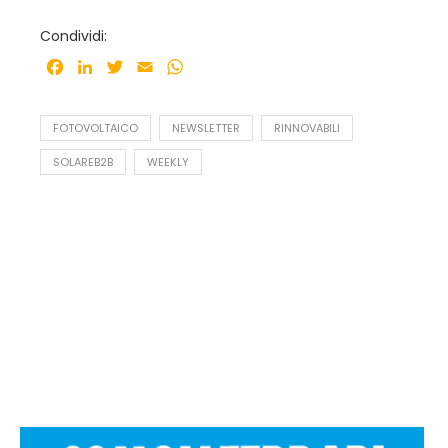
Condividi:
Facebook
LinkedIn
Twitter
Email
WhatsApp
FOTOVOLTAICO
NEWSLETTER
RINNOVABILI
SOLAREB2B
WEEKLY