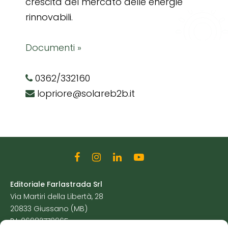
crescita del mercato delle energie
rinnovabili.
Documenti »
0362/332160
lopriore@solareb2b.it
Editoriale Farlastrada Srl
Via Martiri della Libertà, 28
20833 Giussano (MB)
P.I. 06982770965